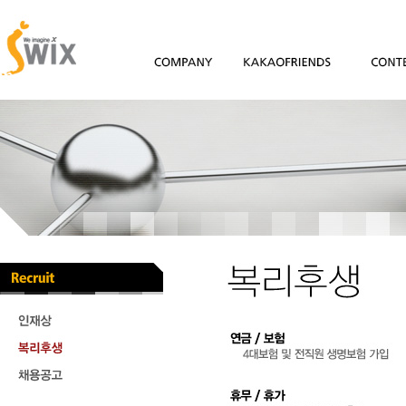
Company
KAKAOFRIENDS
Content
인
재
상
복
리
후
채
생
용